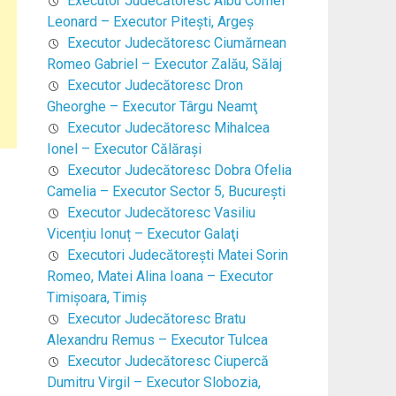
Executor Judecătoresc Albu Cornel
Leonard – Executor Piteşti, Argeş
Executor Judecătoresc Ciumărnean
Romeo Gabriel – Executor Zalău, Sălaj
Executor Judecătoresc Dron
Gheorghe – Executor Târgu Neamţ
Executor Judecătoresc Mihalcea
Ionel – Executor Călăraşi
Executor Judecătoresc Dobra Ofelia
Camelia – Executor Sector 5, Bucureşti
Executor Judecătoresc Vasiliu
Vicențiu Ionuț – Executor Galaţi
Executori Judecătoreşti Matei Sorin
Romeo, Matei Alina Ioana – Executor
Timişoara, Timiş
Executor Judecătoresc Bratu
Alexandru Remus – Executor Tulcea
Executor Judecătoresc Ciupercă
Dumitru Virgil – Executor Slobozia,