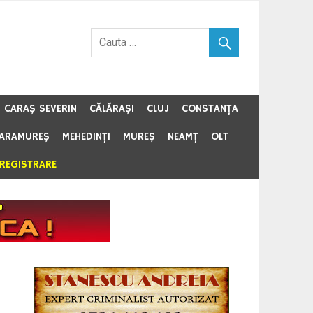
CARAŞ SEVERIN
CĂLĂRAŞI
CLUJ
CONSTANŢA
ARAMUREŞ
MEHEDINŢI
MUREŞ
NEAMŢ
OLT
NREGISTRARE