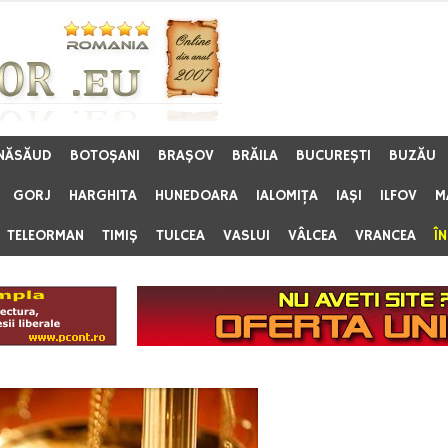
 NĂSĂUD
BOTOŞANI
BRAŞOV
BRĂILA
BUCUREŞTI
BUZĂU
GORJ
HARGHITA
HUNEDOARA
IALOMIŢA
IAŞI
ILFOV
M
TELEORMAN
TIMIŞ
TULCEA
VASLUI
VÂLCEA
VRANCEA
Î