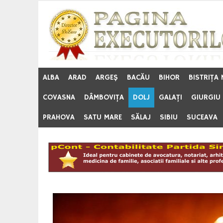
Skip
to
content
ALBA
ARAD
ARGEŞ
BACĂU
BIHOR
BISTRIŢA
COVASNA
DÂMBOVIŢA
DOLJ
GALAŢI
GIURGIU
PRAHOVA
SATU MARE
SĂLAJ
SIBIU
SUCEAVA