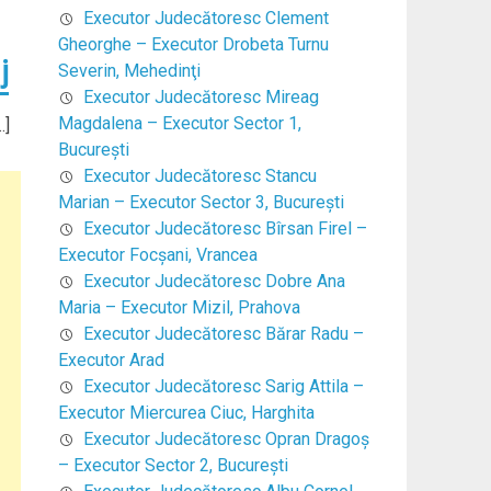
Executor Judecătoresc Clement
Gheorghe – Executor Drobeta Turnu
j
Severin, Mehedinţi
Executor Judecătoresc Mireag
Magdalena – Executor Sector 1,
…]
Bucureşti
Executor Judecătoresc Stancu
Marian – Executor Sector 3, Bucureşti
Executor Judecătoresc Bîrsan Firel –
Executor Focşani, Vrancea
Executor Judecătoresc Dobre Ana
Maria – Executor Mizil, Prahova
Executor Judecătoresc Bărar Radu –
Executor Arad
Executor Judecătoresc Sarig Attila –
Executor Miercurea Ciuc, Harghita
Executor Judecătoresc Opran Dragoş
– Executor Sector 2, Bucureşti