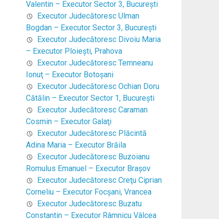
Valentin – Executor Sector 3, Bucureşti
.
Executor Judecătoresc Ulman
Bogdan – Executor Sector 3, Bucureşti
Executor Judecătoresc Divoiu Maria
– Executor Ploieşti, Prahova
Executor Judecătoresc Temneanu
Ionuţ – Executor Botoşani
Executor Judecătoresc Ochian Doru
Cătălin – Executor Sector 1, Bucureşti
Executor Judecătoresc Caraman
Cosmin – Executor Galaţi
Executor Judecătoresc Plăcintă
Adina Maria – Executor Brăila
Executor Judecătoresc Buzoianu
Romulus Emanuel – Executor Braşov
Executor Judecătoresc Creţu Ciprian
Corneliu – Executor Focşani, Vrancea
Executor Judecătoresc Buzatu
Constantin – Executor Râmnicu Vâlcea