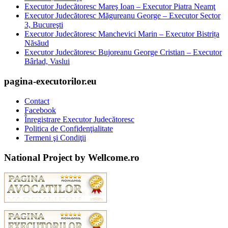
Executor Judecătoresc Mareş Ioan – Executor Piatra Neamţ
Executor Judecătoresc Măgureanu George – Executor Sector
3, Bucureşti
Executor Judecătoresc Manchevici Marin – Executor Bistrița
Năsăud
Executor Judecătoresc Bujoreanu George Cristian – Executor
Bârlad, Vaslui
pagina-executorilor.eu
Contact
Facebook
Înregistrare Executor Judecătoresc
Politica de Confidenţialitate
Termeni şi Condiţii
National Project by Wellcome.ro