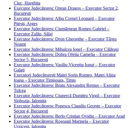
Ciuc, Harghita
Executor Judecătoresc Opran Dragoş – Executor Sector 2,
Bucureşti
Executor Judecătoresc Albu Cornel Leonard – Executor
Piteşti, Argeş
Executor Judecătoresc Ciumărnean Romeo Gabriel –
Executor Zalău, Sălaj
Executor Judecătoresc Dron Gheorghe – Executor Târgu
Neamţ
Executor Judecătoresc Mihalcea Ionel – Executor Călăraşi
Executor Judecătoresc Dobra Ofelia Camelia – Executor
Sector 5, Bucureşti
Executor Judecătoresc Vasiliu Vicențiu Ionuț – Executor
Galaţi
Executori Judecătoreşti Matei Sorin Romeo, Matei Alina
Ioana – Executor Timişoara, Timiş
Executor Judecătoresc Bratu Alexandru Remus – Executor
Tulcea
Executor Judecătoresc Ciupercă Dumitru Virgil – Executor
Slobozia, Ialomiţa
Executor Judecătoresc Popescu Claudiu George – Executor
Sector 4, Bucureşti
Executor Judecătoresc Berlo Cristian Ovidiu – Executor Arad
Executor Judecătoresc Roşoagă Marinela – Executor
Urziceni, Ialomiţa