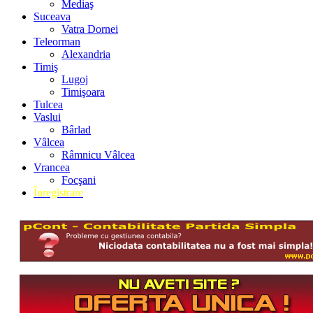
Mediaş
Suceava
Vatra Dornei
Teleorman
Alexandria
Timiş
Lugoj
Timişoara
Tulcea
Vaslui
Bârlad
Vâlcea
Râmnicu Vâlcea
Vrancea
Focşani
Înregistrare