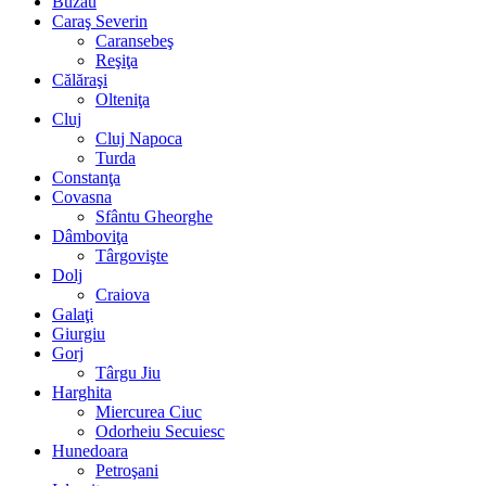
Buzău
Caraş Severin
Caransebeş
Reşiţa
Călăraşi
Olteniţa
Cluj
Cluj Napoca
Turda
Constanţa
Covasna
Sfântu Gheorghe
Dâmboviţa
Târgovişte
Dolj
Craiova
Galaţi
Giurgiu
Gorj
Târgu Jiu
Harghita
Miercurea Ciuc
Odorheiu Secuiesc
Hunedoara
Petroşani