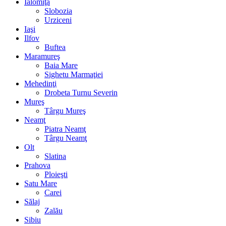
Ialomiţa
Slobozia
Urziceni
Iaşi
Ilfov
Buftea
Maramureş
Baia Mare
Sighetu Marmaţiei
Mehedinţi
Drobeta Turnu Severin
Mureş
Târgu Mureş
Neamţ
Piatra Neamţ
Târgu Neamţ
Olt
Slatina
Prahova
Ploieşti
Satu Mare
Carei
Sălaj
Zalău
Sibiu