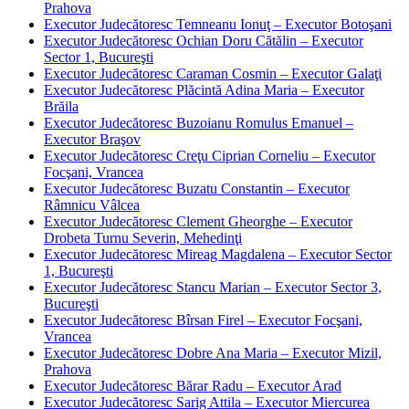
Prahova
Executor Judecătoresc Temneanu Ionuţ – Executor Botoşani
Executor Judecătoresc Ochian Doru Cătălin – Executor
Sector 1, Bucureşti
Executor Judecătoresc Caraman Cosmin – Executor Galaţi
Executor Judecătoresc Plăcintă Adina Maria – Executor
Brăila
Executor Judecătoresc Buzoianu Romulus Emanuel –
Executor Braşov
Executor Judecătoresc Creţu Ciprian Corneliu – Executor
Focşani, Vrancea
Executor Judecătoresc Buzatu Constantin – Executor
Râmnicu Vâlcea
Executor Judecătoresc Clement Gheorghe – Executor
Drobeta Turnu Severin, Mehedinţi
Executor Judecătoresc Mireag Magdalena – Executor Sector
1, Bucureşti
Executor Judecătoresc Stancu Marian – Executor Sector 3,
Bucureşti
Executor Judecătoresc Bîrsan Firel – Executor Focşani,
Vrancea
Executor Judecătoresc Dobre Ana Maria – Executor Mizil,
Prahova
Executor Judecătoresc Bărar Radu – Executor Arad
Executor Judecătoresc Sarig Attila – Executor Miercurea