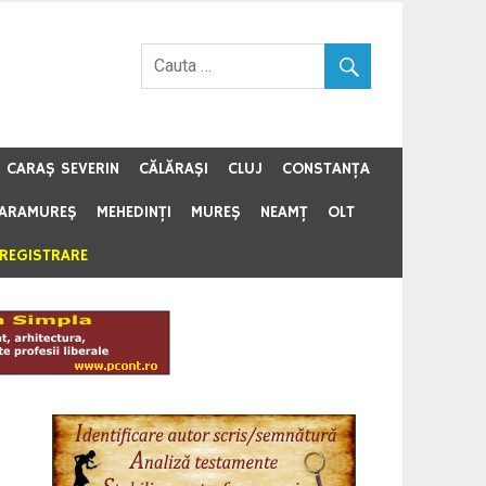
CARAŞ SEVERIN
CĂLĂRAŞI
CLUJ
CONSTANŢA
ARAMUREŞ
MEHEDINŢI
MUREŞ
NEAMŢ
OLT
NREGISTRARE