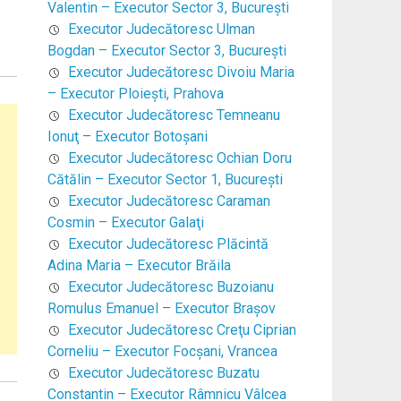
Valentin – Executor Sector 3, Bucureşti
Executor Judecătoresc Ulman
Bogdan – Executor Sector 3, Bucureşti
Executor Judecătoresc Divoiu Maria
– Executor Ploieşti, Prahova
Executor Judecătoresc Temneanu
Ionuţ – Executor Botoşani
Executor Judecătoresc Ochian Doru
Cătălin – Executor Sector 1, Bucureşti
Executor Judecătoresc Caraman
Cosmin – Executor Galaţi
Executor Judecătoresc Plăcintă
Adina Maria – Executor Brăila
Executor Judecătoresc Buzoianu
Romulus Emanuel – Executor Braşov
Executor Judecătoresc Creţu Ciprian
Corneliu – Executor Focşani, Vrancea
Executor Judecătoresc Buzatu
Constantin – Executor Râmnicu Vâlcea