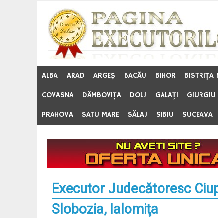
Skip
to
content
ALBA
ARAD
ARGEŞ
BACĂU
BIHOR
BISTRIŢA
COVASNA
DÂMBOVIŢA
DOLJ
GALAŢI
GIURGIU
PRAHOVA
SATU MARE
SĂLAJ
SIBIU
SUCEAVA
Executor Judecătoresc Ciup
Slobozia, Ialomiţa