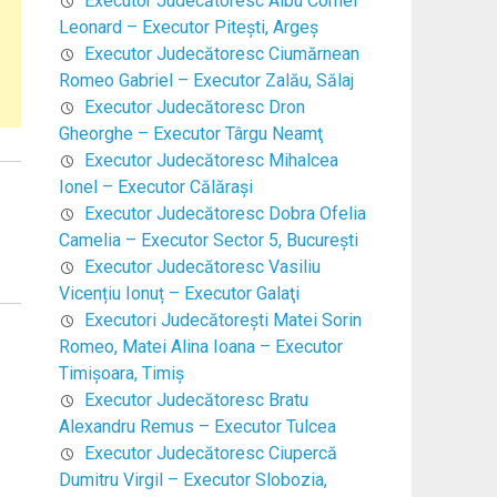
Executor Judecătoresc Albu Cornel
Leonard – Executor Piteşti, Argeş
Executor Judecătoresc Ciumărnean
Romeo Gabriel – Executor Zalău, Sălaj
Executor Judecătoresc Dron
Gheorghe – Executor Târgu Neamţ
Executor Judecătoresc Mihalcea
Ionel – Executor Călăraşi
Executor Judecătoresc Dobra Ofelia
Camelia – Executor Sector 5, Bucureşti
Executor Judecătoresc Vasiliu
Vicențiu Ionuț – Executor Galaţi
Executori Judecătoreşti Matei Sorin
Romeo, Matei Alina Ioana – Executor
Timişoara, Timiş
Executor Judecătoresc Bratu
Alexandru Remus – Executor Tulcea
Executor Judecătoresc Ciupercă
Dumitru Virgil – Executor Slobozia,