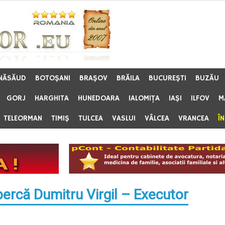
 NĂSĂUD
BOTOŞANI
BRAŞOV
BRĂILA
BUCUREŞTI
BUZĂU
GORJ
HARGHITA
HUNEDOARA
IALOMIŢA
IAŞI
ILFOV
M
TELEORMAN
TIMIŞ
TULCEA
VASLUI
VÂLCEA
VRANCEA
Î
ercă Dumitru Virgil – Executor