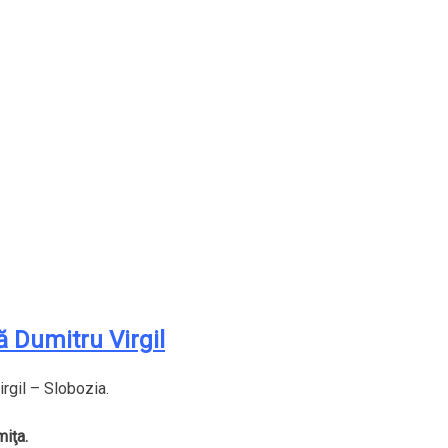
 Dumitru Virgil
rgil – Slobozia.
iţa.