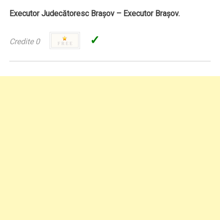
Executor Judecătoresc Braşov – Executor Braşov.
✓
Credite 0