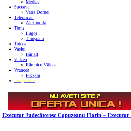
Mediaş
Suceava
Vatra Dornei
Teleorman
Alexandria
Timiş
Lugoj
Timişoara
Tulcea
Vaslui
Bârlad
Vâlcea
Râmnicu Vâlcea
Vrancea
Focşani
Înregistrare
Executor Judecătoresc Copuzeanu Florin – Executor S