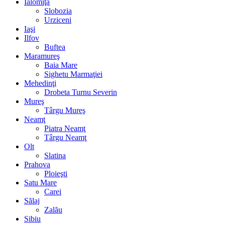
Ialomiţa
Slobozia
Urziceni
Iaşi
Ilfov
Buftea
Maramureş
Baia Mare
Sighetu Marmaţiei
Mehedinţi
Drobeta Turnu Severin
Mureş
Târgu Mureş
Neamţ
Piatra Neamţ
Târgu Neamţ
Olt
Slatina
Prahova
Ploieşti
Satu Mare
Carei
Sălaj
Zalău
Sibiu