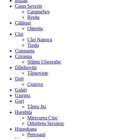
Buzău
Caraş Severin
Caransebeş
Reşiţa
Călăraşi
Olteniţa
Cluj
Cluj Napoca
Turda
Constanţa
Covasna
Sfântu Gheorghe
Dâmboviţa
Târgovişte
Dolj
Craiova
Galaţi
Giurgiu
Gorj
Târgu Jiu
Harghita
Miercurea Ciuc
Odorheiu Secuiesc
Hunedoara
Petroşani