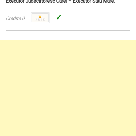
Executor Judecătoresc Carei – Executor Satu Mare.
✓
Credite 0