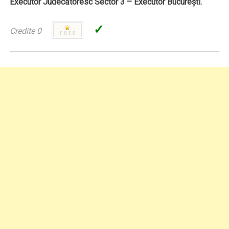
Executor Judecătoresc Sector 3 – Executor Bucureşti.
✓
Credite 0